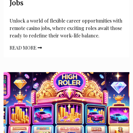
Jobs
Unlock a world of flexible career opportunities with
remote casino jobs, where exciting roles await those
ready to redefine their work-life balance.
READ MORE