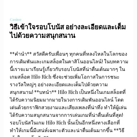
Casino
วิธีเข้าใจรอบโบนัส อย่างละเอียดและเต็ม
ไปด้วยความสนุกสนาน
**คำนำ** สวัสดีครับเพื่อนๆ ทุกคนที่หลงไหลในโลกของ
การเดิมพันและเกมสล็อตในคาสิโนออนไลน์! ในบทความ
นี้เราจะมาเรียนรู้เกี่ยวกับรอบโบนัสที่น่าตื่นเต้นมากๆ ใน
เกมสล็อต Hilo Rich ซึ่งจะช่วยเพิ่มโอกาสในการชนะ
รางวัลใหญ่ๆ อย่างละเอียดและเต็มไปด้วยความ
สนุกสนาน! **บทนำ** Hilo Rich เป็นหนึ่งในเกมสล็อตที่
ได้รับความนิยมมากมายในวงการเดิมพันออนไลน์ โดด
เด่นด้วยกราฟิกสวยงามและเสียงเพลงที่น่าทึ่ง ทำให้ผู้เล่น
ได้รับความสนุกสนานจากการเล่นเกมที่น่าตื่นเต้นที่สุด!
รอบโบนัสในเกม Hilo Rich นั้นเป็นอีกหนึ่งทางเลือกที่
ทำให้เกมนี้มีเสน่ห์เฉพาะตัวและน่าตื่นเต้นมากขึ้น **วิธี