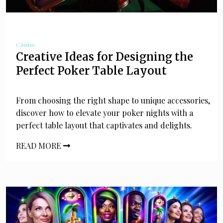
Casino
Creative Ideas for Designing the
Perfect Poker Table Layout
From choosing the right shape to unique accessories,
discover how to elevate your poker nights with a
perfect table layout that captivates and delights.
READ MORE