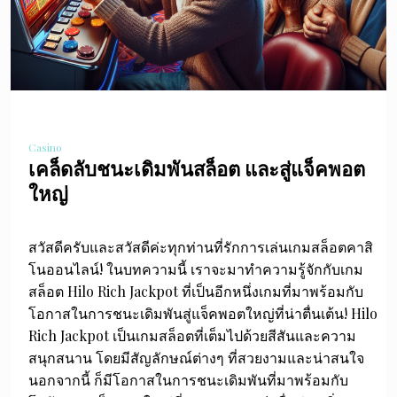
Casino
เคล็ดลับชนะเดิมพันสล็อต และสู่แจ็คพอต
ใหญ่
สวัสดีครับและสวัสดีค่ะทุกท่านที่รักการเล่นเกมสล็อตคาสิ
โนออนไลน์! ในบทความนี้ เราจะมาทำความรู้จักกับเกม
สล็อต Hilo Rich Jackpot ที่เป็นอีกหนึ่งเกมที่มาพร้อมกับ
โอกาสในการชนะเดิมพันสู่แจ็คพอตใหญ่ที่น่าตื่นเต้น! Hilo
Rich Jackpot เป็นเกมสล็อตที่เต็มไปด้วยสีสันและความ
สนุกสนาน โดยมีสัญลักษณ์ต่างๆ ที่สวยงามและน่าสนใจ
นอกจากนี้ ก็มีโอกาสในการชนะเดิมพันที่มาพร้อมกับ