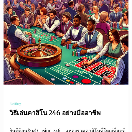
Betting
วิธีเล่นคาสิโน 246 อย่างมืออาชีพ
ยินดีต้อนรับสู่ Casino 246 – แหล่งรวมคาสิโนที่ใหญ่ที่สุดที่