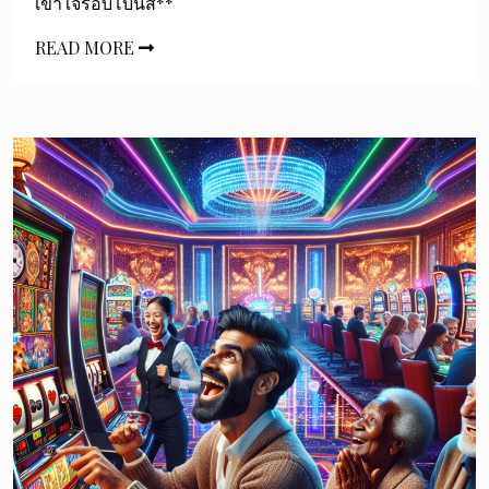
เข้าใจรอบโบนัส**
READ MORE