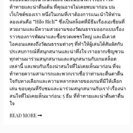
ท้าทายและน่าตื่นเต้น ที่คุณอาจไม่เคยพบมาก่อน บน
เว็บไซต์ของเรา หนึ่งในเกมที่เราต้องการแนะนำให้ท่าน
ลองเล่นคือ “Hilo Rich” ซึ่งเป็นสล็อตที่มีธีมเรื่องเอเชียนที่
สวยงามและมีความสวยงามของวัฒนธรรมออกแบบเรื่อง
ราวของการพัฒนาและซื้อขวดเพชรใหญ่ และมีเควส
ไอคอนแสดงถึงวัฒนธรรมต่างๆ ที่ทำให้ผู้เล่นได้สัมผัสกับ
ประสบการณ์ที่สนุกสนานและน่าทึ่งใจ เราอยากเชิญชวน
ทุกท่านมาร่วมสนุกสนานและสนุกสนานกับเกมสล็อต
เหล่านี้ และพบกับเรื่องน่าสนใจที่ไม่เคยเห็นมาก่อน ที่จะ
ท้าทายความสามารถและพวกเราเชื่อว่าท่านจะตื่นตาตื่น
ใจกับทางเลือกและความหลากหลายของเกมที่มีให้เลือก
เล่น ขอบคุณที่รับชมและมาร่วมสนุกสนานกับเรา! เรื่องน่า
สนใจที่ไม่เคยเห็นมาก่อน: 5 ธีม ที่ท้าทายและน่าตื่นตาตื่น
ใจ
READ MORE